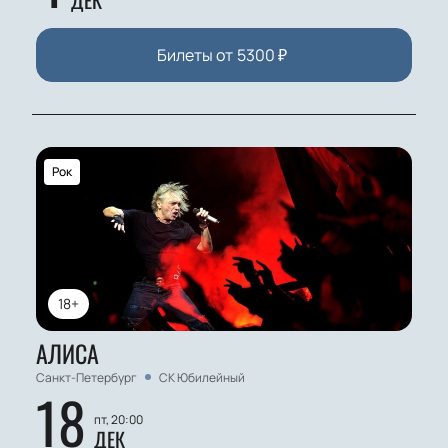
ДЕК
Билеты от
5300
₽
Рок
18+
АЛИСА
Санкт-Петербург
СК Юбилейный
18
пт, 20:00
ДЕК