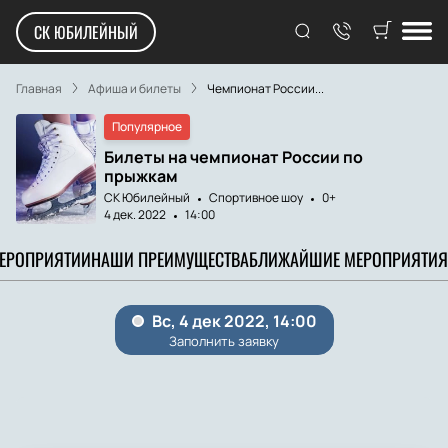
СК ЮБИЛЕЙНЫЙ
Главная
Афиша и билеты
Чемпионат России...
Популярное
Билеты на чемпионат России по
прыжкам
СК Юбилейный
Спортивное шоу
0+
4 дек. 2022
14:00
МЕРОПРИЯТИИ
НАШИ ПРЕИМУЩЕСТВА
БЛИЖАЙШИЕ МЕРОПРИЯТИЯ