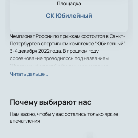
Площадка
СК Юбилейный
Чемпионат России по прыжкам состоится в Санкт-
Петербурге в спортивном комплексе “Юбилейный”
3-4 декабря 2022 года. В прошлом году
соревнование проводилось под названием
“Прыжковый турнир” и было по достоинству
оценено российскими поклонниками конькового
Читать дальше...
спорта. Успейте
купить официальные билеты на
чемпионат России по прыжкам 2022,
чтобы
зарядиться положительными эмоциями от
Почему выбирают нас
выступления спортсменов!
Спортивное событие, хоть и имеет
Нам важно, чтобы у вас остались только яркие
соревновательный характер, нравится зрителям
впечатления
своей зрелищностью и красотой. Спортсмены
устраивают на льду настоящее шоу, наблюдать за