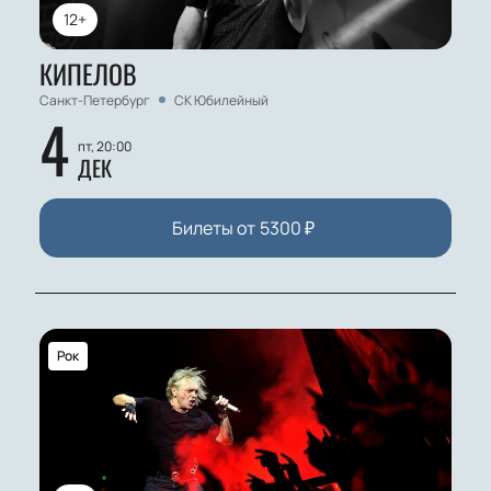
12+
КИПЕЛОВ
Санкт-Петербург
СК Юбилейный
4
пт, 20:00
ДЕК
Билеты от
5300
₽
Рок