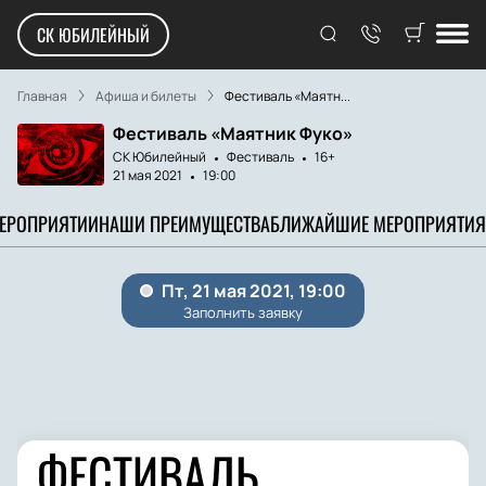
СК ЮБИЛЕЙНЫЙ
Главная
Афиша и билеты
Фестиваль «Маятн...
Фестиваль «Маятник Фуко»
СК Юбилейный
Фестиваль
16+
21 мая 2021
19:00
МЕРОПРИЯТИИ
НАШИ ПРЕИМУЩЕСТВА
БЛИЖАЙШИЕ МЕРОПРИЯТИЯ
ФЕСТИВАЛЬ