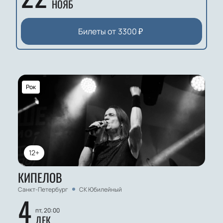
НОЯБ
Билеты от
3300
₽
Рок
12+
КИПЕЛОВ
Санкт-Петербург
СК Юбилейный
4
пт, 20:00
ДЕК