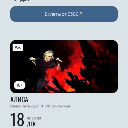
Билеты от
5300
₽
Рок
18+
АЛИСА
Санкт-Петербург
СК Юбилейный
18
пт, 20:00
ДЕК