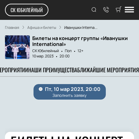
СК ЮБИЛЕЙНЫЙ
Главная
Афиша и билеты
Иванушки Interna...
Билеты на концерт группы «Иванушки
International»
СК Юбилейный
Поп
12+
10 мар. 2023
20:00
МЕРОПРИЯТИИ
НАШИ ПРЕИМУЩЕСТВА
БЛИЖАЙШИЕ МЕРОПРИЯТИЯ