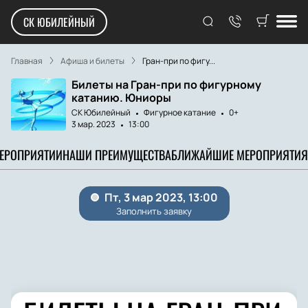
СК ЮБИЛЕЙНЫЙ
Главная
Афиша и билеты
Гран-при по фигу...
Билеты на Гран-при по фигурному
катанию. Юниоры
СК Юбилейный
Фигурное катание
0+
3 мар. 2023
13:00
МЕРОПРИЯТИИ
НАШИ ПРЕИМУЩЕСТВА
БЛИЖАЙШИЕ МЕРОПРИЯТИЯ