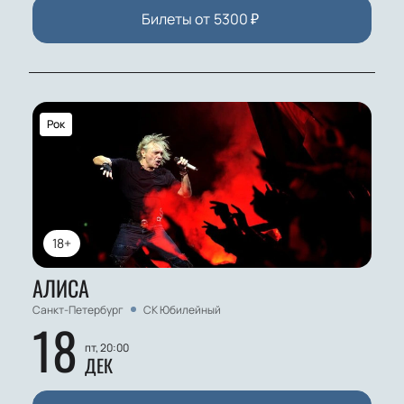
Билеты от
5300
₽
Рок
18+
АЛИСА
Санкт-Петербург
СК Юбилейный
18
пт, 20:00
ДЕК