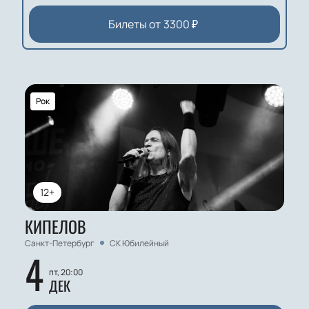
Билеты от
3300
₽
Рок
12+
КИПЕЛОВ
Санкт-Петербург
СК Юбилейный
4
пт, 20:00
ДЕК