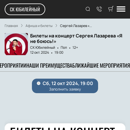
СК ЮБИЛЕЙНЫЙ
Главная
Афиша и билеты
Сергей Лазарев «...
Билеты на концерт Сергея Лазарева «Я
не боюсь!»
СК Юбилейный
Поп
12+
12 окт. 2024
19:00
МЕРОПРИЯТИИ
НАШИ ПРЕИМУЩЕСТВА
БЛИЖАЙШИЕ МЕРОПРИЯТИЯ