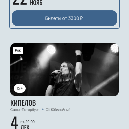
НОЯБ
Билеты от
3300
₽
Рок
12+
КИПЕЛОВ
Санкт-Петербург
СК Юбилейный
4
пт, 20:00
ДЕК