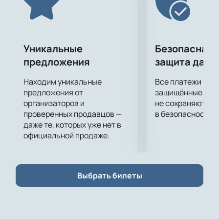
Петербурге!
Купить билеты
можно прямо сейчас
на нашем сайте. Не пропустите концерт Сергея
Лазарева «Я не боюсь!» 12 октября в СК
Юбилейный! Будет незабываемо!
Уникальные
Безопасная 
предложения
защита данн
Находим уникальные
Все платежи про
предложения от
защищённые шлю
организаторов и
не сохраняются 
проверенных продавцов —
в безопасности.
даже те, которых уже нет в
официальной продаже.
Выбрать билеты