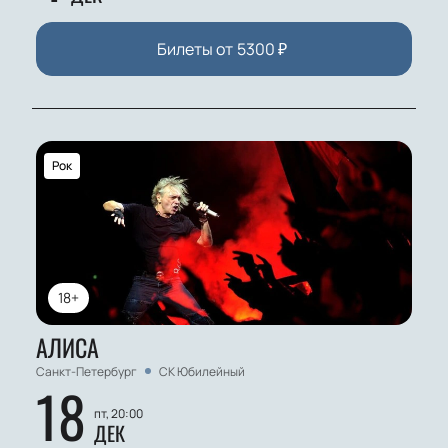
Билеты от
5300
₽
Рок
18+
АЛИСА
Санкт-Петербург
СК Юбилейный
18
пт, 20:00
ДЕК