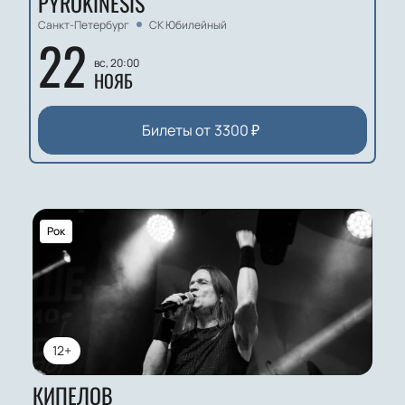
PYROKINESIS
Санкт-Петербург
СК Юбилейный
22
вс, 20:00
НОЯБ
Билеты от
3300
₽
Рок
12+
КИПЕЛОВ