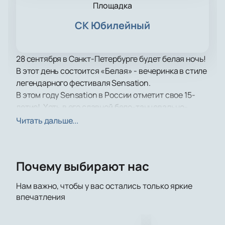
Площадка
СК Юбилейный
28 сентября в Санкт-Петербурге будет белая ночь!
В этот день состоится «Белая» - вечеринка в стиле
легендарного фестиваля Sensation.
В этом году Sensation в России отметит свое 15-
летие! Хоть в его славной бело-танцевально-
электронной истории и был значительный перерыв,
Читать дальше...
забыть атмосферу фестиваля, на котором под сеты
лучших диджеев отрывались тысячи людей в
белом просто невозможно.
Почему выбирают нас
Тот, кто хотя бы раз был здесь, непременно захочет
повторить и помогут вам в этом
билеты на
Нам важно, чтобы у вас остались только яркие
фестиваль «Белая»
, которые уже есть в продаже.
впечатления
Количество мест ограничено, так что не упустите
шанс достать парочку свободных мест на танцпол,