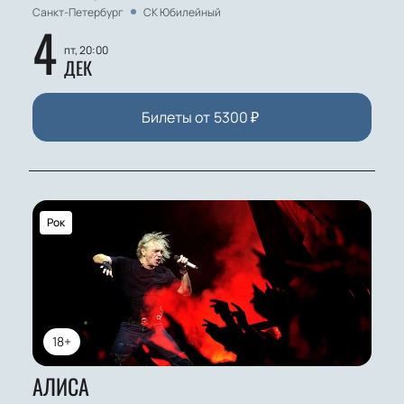
Санкт-Петербург
СК Юбилейный
4
пт, 20:00
ДЕК
Билеты от
5300
₽
Рок
18+
АЛИСА