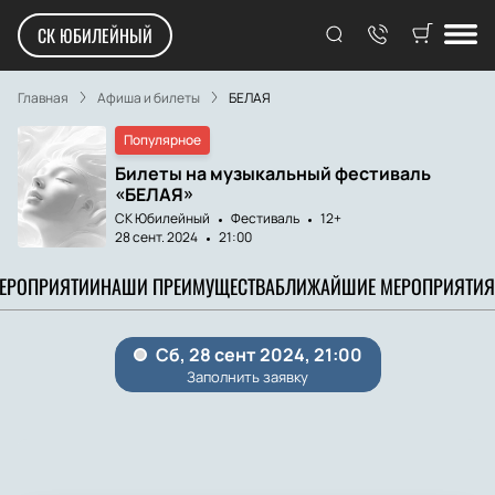
СК ЮБИЛЕЙНЫЙ
Главная
Афиша и билеты
БЕЛАЯ
Популярное
Билеты на музыкальный фестиваль
«БЕЛАЯ»
СК Юбилейный
Фестиваль
12+
28 сент. 2024
21:00
МЕРОПРИЯТИИ
НАШИ ПРЕИМУЩЕСТВА
БЛИЖАЙШИЕ МЕРОПРИЯТИЯ