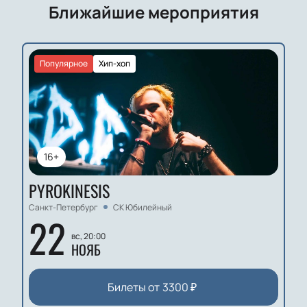
Ближайшие мероприятия
Популярное
Хип-хоп
16+
PYROKINESIS
Санкт-Петербург
СК Юбилейный
22
вс, 20:00
НОЯБ
Билеты от
3300
₽