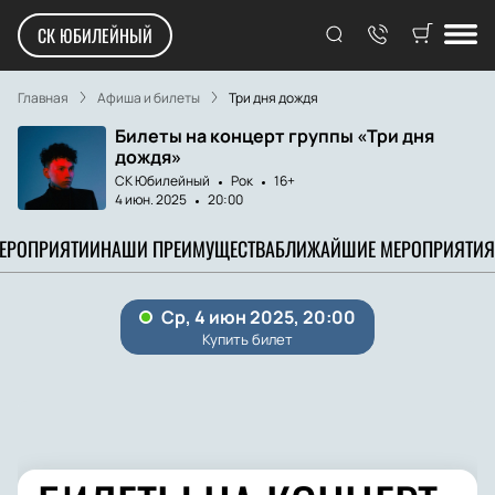
СК ЮБИЛЕЙНЫЙ
Главная
Афиша и билеты
Три дня дождя
Билеты на концерт группы «Три дня
дождя»
СК Юбилейный
Рок
16+
4 июн. 2025
20:00
МЕРОПРИЯТИИ
НАШИ ПРЕИМУЩЕСТВА
БЛИЖАЙШИЕ МЕРОПРИЯТИЯ