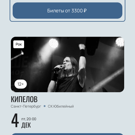
Билеты от
3300
₽
Рок
12+
КИПЕЛОВ
Санкт-Петербург
СК Юбилейный
4
пт, 20:00
ДЕК