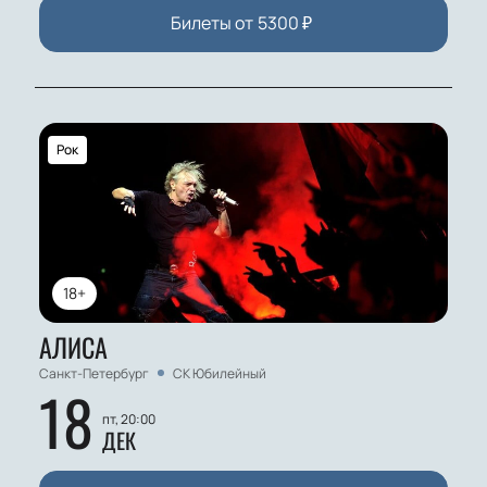
Билеты от
5300
₽
Рок
18+
АЛИСА
Санкт-Петербург
СК Юбилейный
18
пт, 20:00
ДЕК