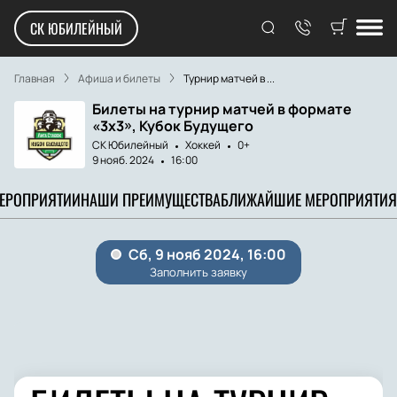
СК ЮБИЛЕЙНЫЙ
Главная
Афиша и билеты
Турнир матчей в ...
Билеты на турнир матчей в формате
«3х3», Кубок Будущего
СК Юбилейный
Хоккей
0+
9 нояб. 2024
16:00
МЕРОПРИЯТИИ
НАШИ ПРЕИМУЩЕСТВА
БЛИЖАЙШИЕ МЕРОПРИЯТИЯ