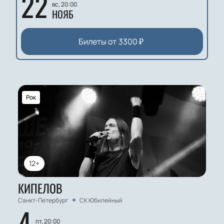
22
вс, 20:00
НОЯБ
Билеты от
3300
₽
Рок
12+
КИПЕЛОВ
Санкт-Петербург
СК Юбилейный
4
пт, 20:00