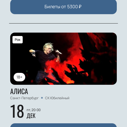
Билеты от
5300
₽
Рок
18+
АЛИСА
Санкт-Петербург
СК Юбилейный
18
пт, 20:00
ДЕК