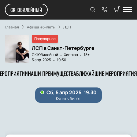
СК ЮБИЛЕЙНЫЙ
Главная
Афиша и билеты
ЛСП
Популярное
ЛСП в Санкт-Петербурге
СК Юбилейный
Хип-хоп
18+
5 апр. 2025
19:30
МЕРОПРИЯТИИ
НАШИ ПРЕИМУЩЕСТВА
БЛИЖАЙШИЕ МЕРОПРИЯТИЯ