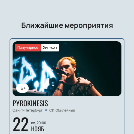
ваш e-mail.
Распечатывать электронный билет на концерт ЛСП не
обязательно – его можно показать с экрана смартфона
при входе.
Ближайшие мероприятия
Популярное
Хип-хоп
16+
PYROKINESIS
Санкт-Петербург
СК Юбилейный
22
вс, 20:00
НОЯБ