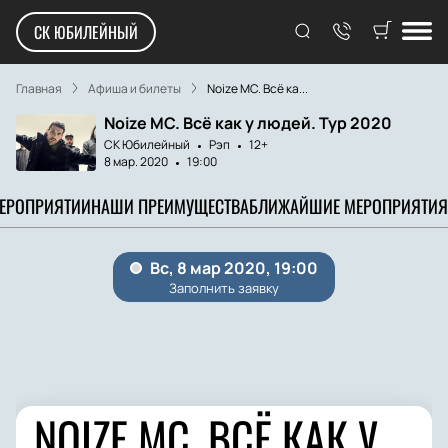
СК ЮБИЛЕЙНЫЙ
Главная
Афиша и билеты
Noize MC. Всё ка...
Noize MC. Всё как у людей. Тур 2020
СК Юбилейный
Рэп
12+
8 мар. 2020
19:00
МЕРОПРИЯТИИ
НАШИ ПРЕИМУЩЕСТВА
БЛИЖАЙШИЕ МЕРОПРИЯТИЯ
NOIZE MC. ВСЁ КАК У