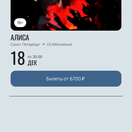
18+
АЛИСА
Санкт-Петербург
СК Юбилейный
18
пт, 20:00
ДЕК
Билеты от
6700
₽