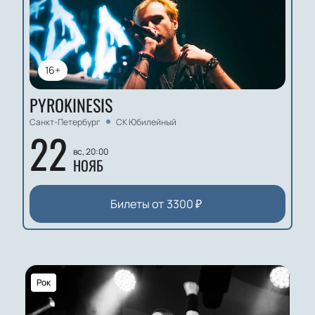
16+
PYROKINESIS
Санкт-Петербург
СК Юбилейный
22
вс, 20:00
НОЯБ
Билеты от
3300
₽
Рок