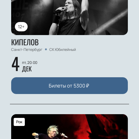
12+
КИПЕЛОВ
Санкт-Петербург
СК Юбилейный
4
пт, 20:00
ДЕК
Билеты от
5300
₽
Рок