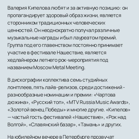
Валерия Кипелова любят и за активную позицию: он
пропагандирует здоровый образ жизни, является
сторонником традиционных человеческих
ценностей. Он неоднократно получал различные
музыкальные награды и был лауреатом премий.
Группа под его главенством постоянно принимает
участие в фестивале Нашествие, является
хедлайнером летнего рок-мероприятия под
названием Moscow Metal Meeting.
В дискографии коллектива семь студийных
лонгплеев, пять лайв-релизов, среди достижений -
разнообразные номинации и премии: «Чартова
дюжина», «Русский топ», «MTV Russia Music Awards»,
«Золотой венец Победы» и многие другие. «Кипелов»
— частый гость фестивалей «Нашествие», «Рок над
Волгой», «Славянский базар», «Тамань» и других.
На юбилейном вечере в Петербурге прозвучат