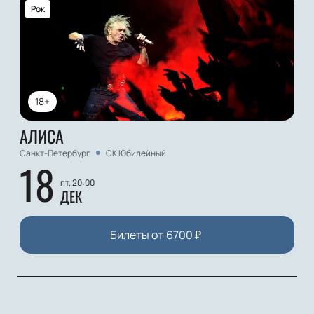
Рок
18+
АЛИСА
Санкт-Петербург
СК Юбилейный
18
пт, 20:00
ДЕК
Билеты от
6700
₽