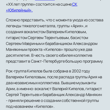
«XX лет группе» состоится на сцене
СК
«Юбилейный».
Сложно представить, что с момента ухода из состава
легенды тяжелого металла, группы «Ария», и
создания вокалистом Валерием Кипеловым,
гитаристом Сергеем Терентьевым, басистом
Сергеем Мавриным и барабанщиком Александром
Манякиным проекта «Кипелов» прошло уже два
десятилетия. В честь своего юбилея коллектив
представит в Санкт-Петербурге большую программу.
Рок-группа Кипелов была собрана в 2002 году
Валерием Кипеловым, после распада группы Ария на
два независимых коллектива. Бывшие музыканты
Арии, а именно: вокалист Валерий Кипелов, гитарист
Сергей Терентьев и барабанщик Александр Манякин
- приняли решение о создании собственной группы
под названием «Кипелов».