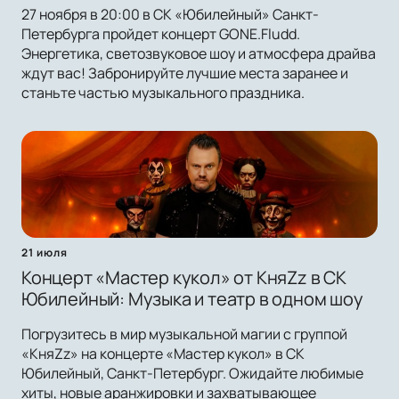
27 ноября в 20:00 в СК «Юбилейный» Санкт-
Петербурга пройдет концерт GONE.Fludd.
Энергетика, светозвуковое шоу и атмосфера драйва
ждут вас! Забронируйте лучшие места заранее и
станьте частью музыкального праздника.
21 июля
Концерт «Мастер кукол» от КняZz в СК
Юбилейный: Музыка и театр в одном шоу
Погрузитесь в мир музыкальной магии с группой
«КняZz» на концерте «Мастер кукол» в СК
Юбилейный, Санкт-Петербург. Ожидайте любимые
хиты, новые аранжировки и захватывающее