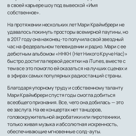
в своей карьере шоу под вывеской «Имя
собственное».
На протяжении нескольких лет Мари Краймбрери не
удавалось покинуть просторы всемирной паутины, но
в 2017 году она наконец-то получила свой звездный
час на федеральном телевидении и радио. Мари с ее
дебютным альбомом «ННКН (Нет Никого Круче Нас)»
быстро достигла первой десятки на iTunes, вместе с
тем все это помогло ей оказаться на лучших сценах и
в эфирах самых популярных радиостанций страны.
Благодаря упорному труду и собственному таланту
Мари Краймбрери спустя годы смогла добиться
всеобщего признания. Все, чего она добилась — это
ее заслуга. На ее концертах нет танцоров,
головокружительной акробатики или пиротехники,
только живая музыка и абсолютная искренность,
обеспечивающие мгновенные солд-ауты.