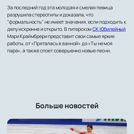
За последний год эта молодая и смелая певица
разрушила стереотипы и доказала, что
"формальность" не имеет значения, если подходить к
делу искренне и открыто. В питерском
СК Юбилейный
Мари Краймбрери представит свои самые яркие
работы, от «Пряталась в ванной» до «Ты не моя
пара», а также споет совершенно новые песни.
Больше новостей