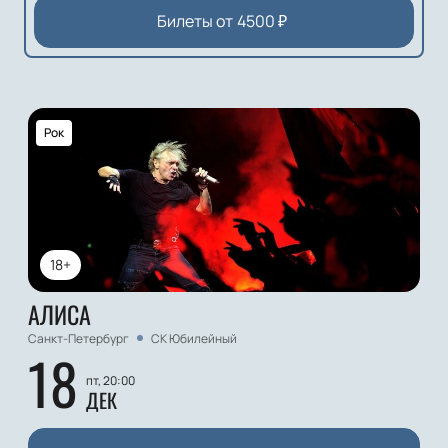
Билеты от
4500
₽
Рок
18+
АЛИСА
Санкт-Петербург
СК Юбилейный
18
пт, 20:00
ДЕК