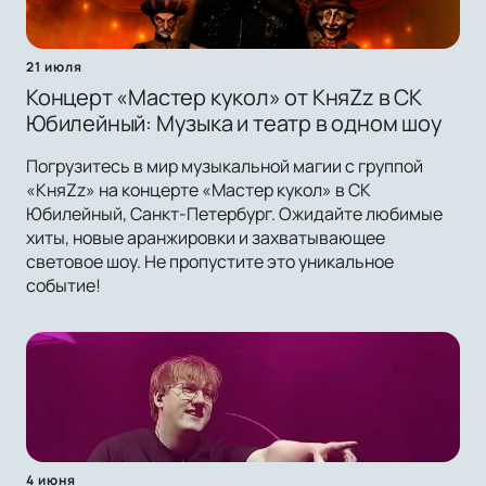
21 июля
Концерт «Мастер кукол» от КняZz в СК
Юбилейный: Музыка и театр в одном шоу
Погрузитесь в мир музыкальной магии с группой
«КняZz» на концерте «Мастер кукол» в СК
Юбилейный, Санкт-Петербург. Ожидайте любимые
хиты, новые аранжировки и захватывающее
световое шоу. Не пропустите это уникальное
событие!
4 июня