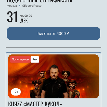
Москва
Gift certificate
31
чт, 00:00
ДЕК
Билеты от
3000
₽
Популярное
Рок
12+
КНЯZZ «МАСТЕР КУКОЛ»