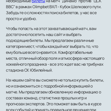
необходимые
билеты
на матч "Динамо" против "ЦСК
ВВС" в рамках Olimpbet ВХЛ - Кубок Шелкового пути.
Забудьте о сложностях поиска билетов, у нас все
просто и удобно.
Чтобы попасть на этот захватывающий матч, вам
достаточно посетить наш сайт и выбрать
подходящие билеты. Мы предлагаем различные
категории мест, чтобы каждый мог выбрать то, что
ему больше всего нравится. Комфортабельные
места, отличный обзор поля и атмосфера настоящего
хоккейного праздника - все это ждет вас на трибунах
стадиона СК Юбилейный.
На нашем сайте вы сможете не только купить билеты,
но и ознакомиться с подробной информацией о
матче. Мы предлагаем обновленную информацию о
составах команд, статистике прошлых игр и
прогнозах экспертов. Это поможет вам быть в курсе
всех событий и принять правильное решение при