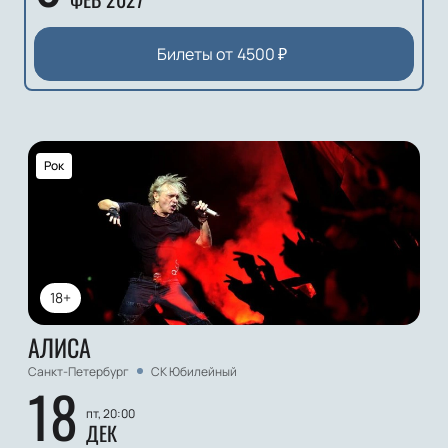
Билеты от
4500
₽
Рок
18+
АЛИСА
Санкт-Петербург
СК Юбилейный
18
пт, 20:00
ДЕК