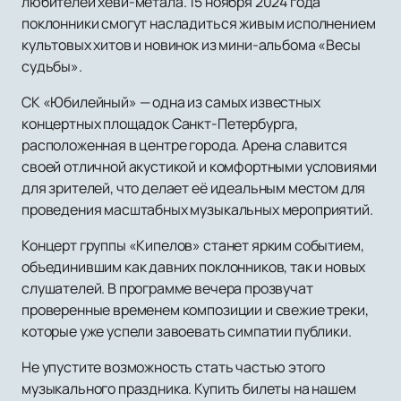
любителей хеви-метала. 15 ноября 2024 года
поклонники смогут насладиться живым исполнением
культовых хитов и новинок из мини-альбома «Весы
судьбы».
СК «Юбилейный» — одна из самых известных
концертных площадок Санкт-Петербурга,
расположенная в центре города. Арена славится
своей отличной акустикой и комфортными условиями
для зрителей, что делает её идеальным местом для
проведения масштабных музыкальных мероприятий.
Концерт группы «Кипелов» станет ярким событием,
объединившим как давних поклонников, так и новых
слушателей. В программе вечера прозвучат
проверенные временем композиции и свежие треки,
которые уже успели завоевать симпатии публики.
Не упустите возможность стать частью этого
музыкального праздника. Купить билеты на нашем