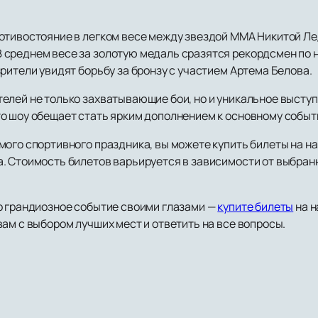
ротивостояние в легком весе между звездой ММА Никитой Л
среднем весе за золотую медаль сразятся рекордсмен по 
рители увидят борьбу за бронзу с участием Артема Белова.
лей не только захватывающие бои, но и уникальное выступл
о шоу обещает стать ярким дополнением к основному событ
мого спортивного праздника, вы можете купить билеты на н
. Стоимость билетов варьируется в зависимости от выбранн
о грандиозное событие своими глазами —
купите билеты
на н
ам с выбором лучших мест и ответить на все вопросы.