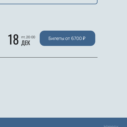
18
пт, 20:00
Билеты от
6700
₽
ДЕК
Наверх