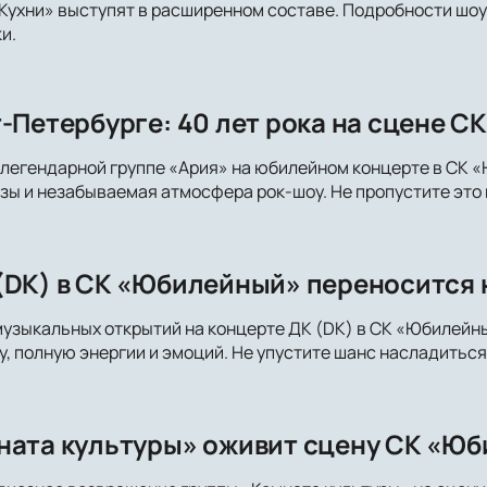
Кухни» выступят в расширенном составе. Подробности шоу 
и.
т-Петербурге: 40 лет рока на сцене 
легендарной группе «Ария» на юбилейном концерте в СК «
зы и незабываемая атмосфера рок-шоу. Не пропустите это
(DK) в СК «Юбилейный» переносится 
музыкальных открытий на концерте ДК (DK) в СК «Юбилейн
, полную энергии и эмоций. Не упустите шанс насладитьс
ната культуры» оживит сцену СК «Юб