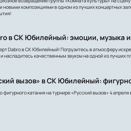
ндиозное возвращение группы «Комната культуры» на сцен
и новыми композициями в одном из лучших концертных залов
ытия!
ro в СК Юбилейный: эмоции, музыка 
ерт Dabro в СК Юбилейный! Погрузитесь в атмосферу искре
и насладитесь качественным звуком на одной из лучших п
ский вызов» в СК Юбилейный: фигурно
ю фигурного катания на турнире «Русский вызов» 4 апреля