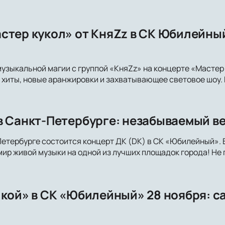
стер кукол» от КняZz в СК Юбилейный
музыкальной магии с группой «КняZz» на концерте «Мастер
иты, новые аранжировки и захватывающее световое шоу. Н
в Санкт-Петербурге: незабываемый в
Петербурге состоится концерт ДК (DK) в СК «Юбилейный». 
мир живой музыки на одной из лучших площадок города! Не 
пкой» в СК «Юбилейный» 28 ноября: 