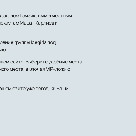
едоколом Гомзяковым и местным
нокаутам Марат Карлиев и
ение группы Icegirls под
ию.
ашем сайте. Выберите удобные места
ого места, включая VIP-ложи с
ашем сайте уже сегодня! Наши