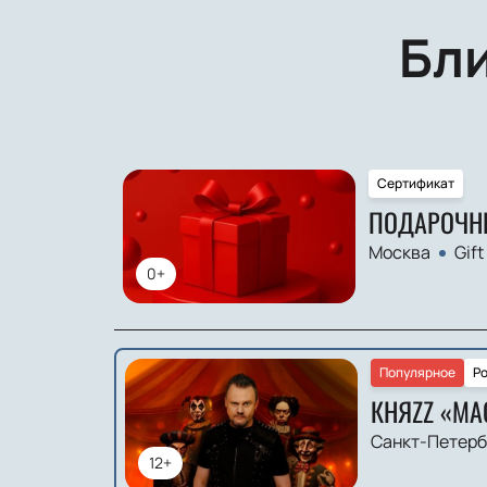
Бл
Сертификат
ПОДАРОЧН
Москва
Gift
0+
Популярное
Ро
КНЯZZ «МА
Санкт-Петерб
12+