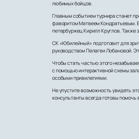
любимых бойцов.
Главным событием турнира станет п
фаворитом Матвеем Кондратьевым. В 
петербуржец Кирилл Круглов. Также з
СК «Юбилейный» подготовит для зрите
руководством Пелагеи Лобановой. Эт
Чтобы стать частью этого незабывае
с помощью интерактивной схемы зала
особыми привилегиями.
Не упустите возможность увидеть эт
консультанты всегда готовы помочь в