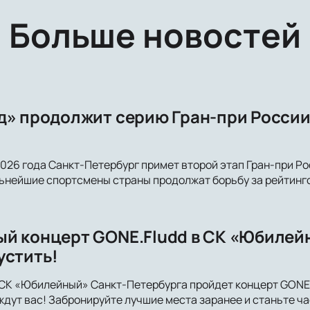
Больше новостей
д» продолжит серию Гран-при России
 2026 года Санкт-Петербург примет второй этап Гран-при Р
ьнейшие спортсмены страны продолжат борьбу за рейтинго
й концерт GONE.Fludd в СК «Юбилейн
устить!
в СК «Юбилейный» Санкт-Петербурга пройдет концерт GONE.
дут вас! Забронируйте лучшие места заранее и станьте ч