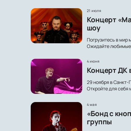
21 июля
Концерт «Ма
шоу
Погрузитесь в мир 
Ожидайте любимые х
4 июня
Концерт ДК 
29 ноября в Санкт-
Откройте для себя 
4 мая
«Бонд с кно
группы