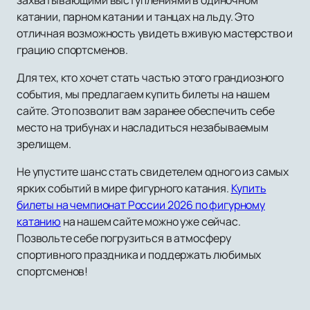
захватывающими выступлениями в одиночном
катании, парном катании и танцах на льду. Это
отличная возможность увидеть вживую мастерство и
грацию спортсменов.
Для тех, кто хочет стать частью этого грандиозного
события, мы предлагаем купить билеты на нашем
сайте. Это позволит вам заранее обеспечить себе
место на трибунах и насладиться незабываемым
зрелищем.
Не упустите шанс стать свидетелем одного из самых
ярких событий в мире фигурного катания.
Купить
билеты на чемпионат России 2026 по фигурному
катанию
на нашем сайте можно уже сейчас.
Позвольте себе погрузиться в атмосферу
спортивного праздника и поддержать любимых
спортсменов!