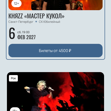
12+
КНЯZZ «МАСТЕР КУКОЛ»
Санкт-Петербург
СК Юбилейный
6
сб, 19:00
ФЕВ 2027
Билеты от
4500
₽
Рок
18+