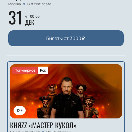
Москва
Gift certificate
31
чт, 00:00
ДЕК
Билеты от
3000
₽
Популярное
Рок
12+
КНЯZZ «МАСТЕР КУКОЛ»