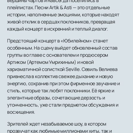
вершины чартов и навсегда поселились в
плейлистах. Песни Artik & Asti — это отдельные
истории, наполненные эмоциями, которые находят
живой отклик в сердцах поклонников, превращая
каждый концерт в искренний и теплый диалог.
Предстоящий концерт в «Юбилейном» станет
особенным. На сцену выйдет обновленный состав
группы во главе с основателем и продюсером
Артиком (Артемом Умрихиным) и новой
харизматичной солисткой Seville. Севиль Велиева
привнесла в коллектив свежее дыхание и новую
энергию, сохранив при этом фирменное звучание и
стиль, которые так любят поклонники. Её яркие и
элегантные образы, сочетающие дерзость и
утонченность, уже стали предметом обсуждения и
восхищения.
Зрителей ждет незабываемое шоу, в котором
прозвучат как любимые миллионами хиты, так и