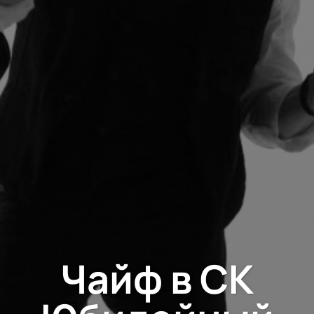
Чайф в СК