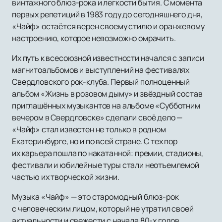
винтажного блюз-рока и легкости бытия. С момента
первых репетиций в 1983 году до сегодняшнего дня,
«Чайф» остаётся верен своему стилю и оранжевому
настроению, которое невозможно омрачить.
Их путь к всесоюзной известности начался с записи
магнитоальбомов и выступлений на фестивалях
Свердловского рок-клуба. Первый полноценный
альбом «Жизнь в розовом дыму» и звёздный состав
приглашённых музыкантов на альбоме «Субботним
вечером в Свердловске» сделали своё дело —
«Чайф» стал известен не только в родном
Екатеринбурге, но и по всей стране. С тех пор
их карьера пошла по накатанной: премии, стадионы,
фестивали и юбилейные туры стали неотъемлемой
частью их творческой жизни.
Музыка «Чайф» — это старомодный блюз-рок
с человеческим лицом, который не утратил своей
актуальности и свежести с начала 80-х годов.